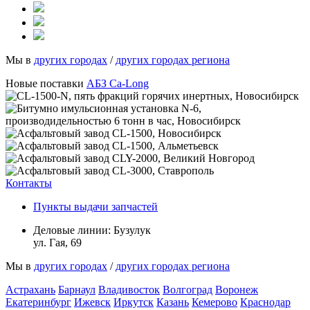
Мы в
других городах
/
других городах региона
Новые поставки
АБЗ Ca-Long
Контакты
Пункты выдачи запчастей
Деловые линии:
Бузулук
ул. Гая, 69
Мы в
других городах
/
других городах региона
Астрахань
Барнаул
Владивосток
Волгоград
Воронеж
Екатеринбург
Ижевск
Иркутск
Казань
Кемерово
Краснодар